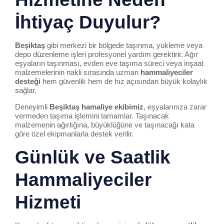
İhtiyaç Duyulur?
Beşiktaş
gibi merkezi bir bölgede taşınma, yükleme veya
depo düzenleme işleri profesyonel yardım gerektirir. Ağır
eşyaların taşınması, evden eve taşıma süreci veya inşaat
malzemelerinin nakli sırasında uzman
hammal
iye
ciler
desteği
hem güvenlik hem de hız açısından büyük kolaylık
sağlar.
Deneyimli
Beşiktaş
hamal
iye
ekibimiz
, eşyalarınıza zarar
vermeden taşıma işlemini tamamlar. Taşınacak
malzemenin ağırlığına, büyüklüğüne ve taşınacağı kata
göre özel ekipmanlarla destek verilir.
Günlük ve Saatlik
Hammal
iye
ciler
Hizmeti