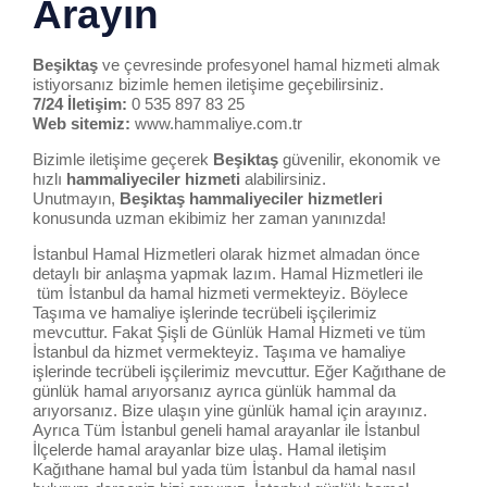
Arayın
Beşiktaş
ve çevresinde profesyonel hamal hizmeti almak
istiyorsanız bizimle hemen iletişime geçebilirsiniz.
7/24 İletişim:
0 535 897 83 25
Web sitemiz:
www.hammaliye.com.tr
Bizimle iletişime geçerek
Beşiktaş
güvenilir, ekonomik ve
hızlı
hammaliyeciler hizmeti
alabilirsiniz.
Unutmayın,
Beşiktaş
hammal
iye
ciler hizmetleri
konusunda uzman ekibimiz her zaman yanınızda!
İstanbul Hamal
Hizmetleri olarak hizmet almadan önce
detaylı bir anlaşma yapmak lazım.
Hamal Hizmetleri
ile
tüm
İstanbul da hamal hizmeti
vermekteyiz. Böylece
Taşıma ve hamaliye işlerinde tecrübeli
işçilerimiz
mevcuttur. Fakat Şişli de Günlük
Hamal Hizmeti
ve tüm
İstanbul da hizmet vermekteyiz. Taşıma ve hamaliye
işlerinde tecrübeli işçilerimiz mevcuttur. Eğer
Kağıthane de
günlük hamal
arıyorsanız ayrıca
günlük hammal da
arıyorsanız.
Bize ulaşın
yine
günlük hamal için arayınız
.
Ayrıca Tüm
İstanbul geneli hamal
arayanlar ile
İstanbul
İlçelerde hamal arayanlar
bize ulaş.
Hamal iletişim
Kağıthane hamal bul
yada tüm
İstanbul da hamal nasıl