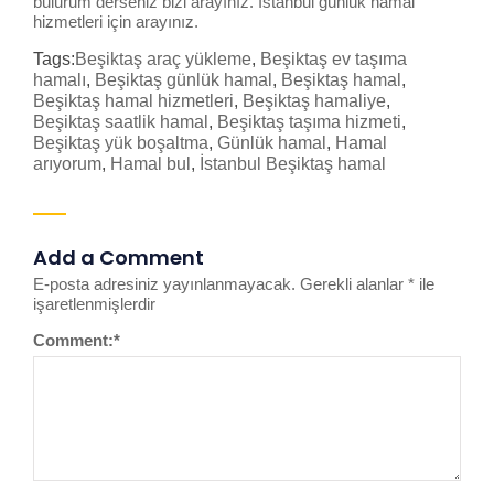
bulurum
derseniz bizi arayınız.
İstanbul günlük hamal
hizmetleri
için arayınız.
Tags:
Beşiktaş araç yükleme
,
Beşiktaş ev taşıma
hamalı
,
Beşiktaş günlük hamal
,
Beşiktaş hamal
,
Beşiktaş hamal hizmetleri
,
Beşiktaş hamaliye
,
Beşiktaş saatlik hamal
,
Beşiktaş taşıma hizmeti
,
Beşiktaş yük boşaltma
,
Günlük hamal
,
Hamal
arıyorum
,
Hamal bul
,
İstanbul Beşiktaş hamal
Add a Comment
E-posta adresiniz yayınlanmayacak.
Gerekli alanlar
*
ile
işaretlenmişlerdir
Comment:
*