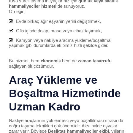
Kısa süreli taşıma ihtiyaçlarınız için
günlük veya saatlik
hammal
iye
ciler hizmeti
de sunuyoruz.
Örneğin:
Evde birkaç ağır eşyanın yerini değiştirmek,
Ofis içinde dolap, masa veya cihaz taşımak,
Kamyon veya nakliye aracına yükleme/boşaltma
yapmak gibi durumlarda ekibimiz hızlı şekilde gider.
Bu hizmet, hem
ekonomik
hem de
zaman tasarrufu
sağlayan bir çözümdür.
Araç Yükleme ve
Boşaltma Hizmetinde
Uzman Kadro
Nakliye araçlarının yüklenmesi veya boşaltılması sırasında
doğru taşıma teknikleri çok önemlidir. Aksi halde eşyalar
zarar verir. Böylece
Beşiktaş
hammal
iye
ciler ekibi
, yılların