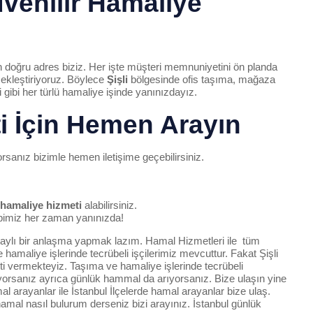
venilir Hamaliye
in doğru adres biziz. Her işte müşteri memnuniyetini ön planda
çekleştiriyoruz. Böylece
Şişli
bölgesinde ofis taşıma, mağaza
ibi her türlü hamaliye işinde yanınızdayız.
i İçin Hemen Arayın
sanız bizimle hemen iletişime geçebilirsiniz.
hamaliye hizmeti
alabilirsiniz.
imiz her zaman yanınızda!
taylı bir anlaşma yapmak lazım.
Hamal Hizmetleri
ile tüm
hamaliye işlerinde tecrübeli
işçilerimiz
mevcuttur. Fakat Şişli
ti
vermekteyiz. Taşıma ve hamaliye işlerinde tecrübeli
yorsanız ayrıca
günlük hammal da arıyorsanız.
Bize ulaşın
yine
mal
arayanlar ile
İstanbul İlçelerde hamal arayanlar
bize ulaş.
hamal nasıl bulurum
derseniz
bizi arayınız
.
İstanbul günlük