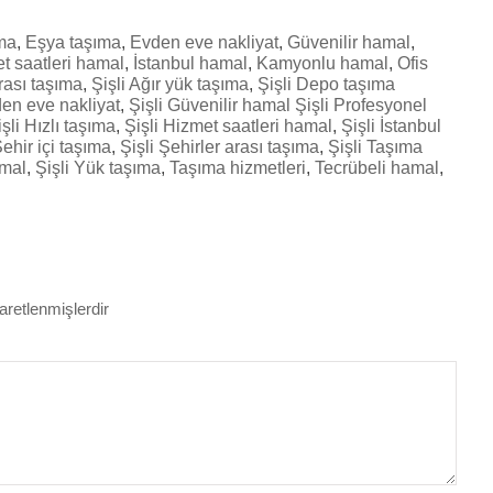
ıma
,
Eşya taşıma
,
Evden eve nakliyat
,
Güvenilir hamal
,
t saatleri hamal
,
İstanbul hamal
,
Kamyonlu hamal
,
Ofis
rası taşıma
,
Şişli Ağır yük taşıma
,
Şişli Depo taşıma
den eve nakliyat
,
Şişli Güvenilir hamal Şişli Profesyonel
işli Hızlı taşıma
,
Şişli Hizmet saatleri hamal
,
Şişli İstanbul
Şehir içi taşıma
,
Şişli Şehirler arası taşıma
,
Şişli Taşıma
amal
,
Şişli Yük taşıma
,
Taşıma hizmetleri
,
Tecrübeli hamal
,
şaretlenmişlerdir