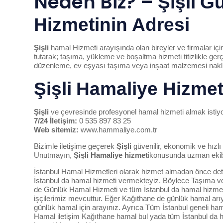
Neden Biz? –
Şişli
Gü
Hizmetinin Adresi
Şişli
hamal Hizmeti arayışında olan bireyler ve firmalar iç
tutarak; taşıma, yükleme ve boşaltma hizmeti titizlikle ger
düzenleme, ev eşyası taşıma veya inşaat malzemesi nakli g
Şişli
Hamaliye Hizmet
Şişli
ve çevresinde profesyonel hamal hizmeti almak istiyor
7/24 İletişim:
0 535 897 83 25
Web sitemiz:
www.hammaliye.com.tr
Bizimle iletişime geçerek
Şişli
güvenilir, ekonomik ve hızlı
Unutmayın,
Şişli
Hamaliye hizmet
ikonusunda uzman ekib
İstanbul Hamal
Hizmetleri olarak hizmet almadan önce de
İstanbul da hamal hizmeti
vermekteyiz. Böylece Taşıma ve 
de Günlük
Hamal Hizmeti
ve tüm
İstanbul da hamal hizme
işçilerimiz mevcuttur. Eğer
Kağıthane de günlük hamal
arı
günlük hamal için arayınız
. Ayrıca Tüm
İstanbul geneli ha
Hamal iletişim
Kağıthane hamal bul
yada tüm
İstanbul da 