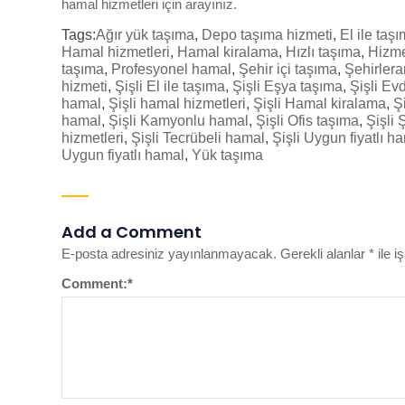
hamal hizmetleri
için arayınız.
Tags:
Ağır yük taşıma
,
Depo taşıma hizmeti
,
El ile taş
Hamal hizmetleri
,
Hamal kiralama
,
Hızlı taşıma
,
Hizme
taşıma
,
Profesyonel hamal
,
Şehir içi taşıma
,
Şehirlera
hizmeti
,
Şişli El ile taşıma
,
Şişli Eşya taşıma
,
Şişli Ev
hamal
,
Şişli hamal hizmetleri
,
Şişli Hamal kiralama
,
Ş
hamal
,
Şişli Kamyonlu hamal
,
Şişli Ofis taşıma
,
Şişli 
hizmetleri
,
Şişli Tecrübeli hamal
,
Şişli Uygun fiyatlı h
Uygun fiyatlı hamal
,
Yük taşıma
Add a Comment
E-posta adresiniz yayınlanmayacak.
Gerekli alanlar
*
ile i
Comment:
*