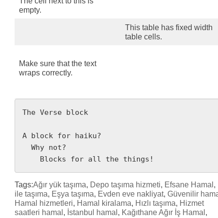
The cell next to this is
empty.
This table has fixed width
table cells.
Make sure that the text
wraps correctly.
The Verse block
A block for haiku? 
  Why not? 
    Blocks for all the things!
Tags:
Ağır yük taşıma
,
Depo taşıma hizmeti
,
Efsane Hamal
,
ile taşıma
,
Eşya taşıma
,
Evden eve nakliyat
,
Güvenilir ham
Hamal hizmetleri
,
Hamal kiralama
,
Hızlı taşıma
,
Hizmet
saatleri hamal
,
İstanbul hamal
,
Kağıthane Ağır İş Hamal
,