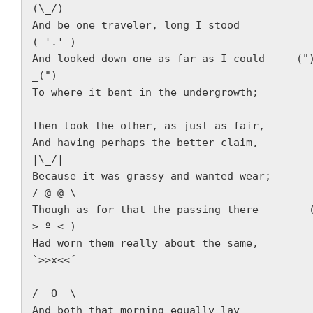
(\_/)  
And be one traveler, long I stood         
(='.'=)  
And looked down one as far as I could     ("
_(")  
To where it bent in the undergrowth; 
Then took the other, as just as fair,  
And having perhaps the better claim,          
|\_/|  
Because it was grassy and wanted wear;       
/ @ @ \  
Though as for that the passing there        (
> º < )  
Had worn them really about the same,         
`>>x<<´  
/  O  \  
And both that morning equally lay  