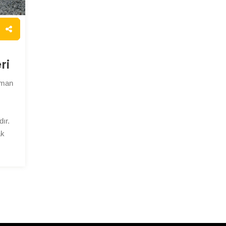
ri
aman
ır.
ak