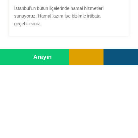
İstanbul’un bütün ilçelerinde hamal hizmetleri
sunuyoruz. Hamal lazım ise bizimle irtibata
geçebilirsiniz.
➤
Arayın
Telif Hakkı © 2025 Tüm Hakları Saklıdır.