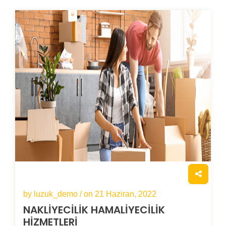
by luzuk_demo / on
21 Haziran, 2022
NAKLİYECİLİK
HAMALİYECİLİK
HİZMETLERİ