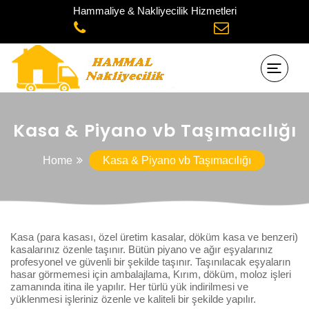
Hammaliye & Nakliyecilik Hizmetleri
Kasa & Piyano vb Taşımacılığı
Home
Kasa & Piyano vb Taşımacılığı
Kasa (para kasası, özel üretim kasalar, döküm kasa ve benzeri)
kasalarınız özenle taşınır. Bütün piyano ve ağır eşyalarınız
profesyonel ve güvenli bir şekilde taşınır. Taşınılacak eşyaların
hasar görmemesi için ambalajlama, Kırım, döküm, moloz işleri
zamanında itina ile yapılır. Her türlü yük indirilmesi ve
yüklenmesi işleriniz özenle ve kaliteli bir şekilde yapılır.