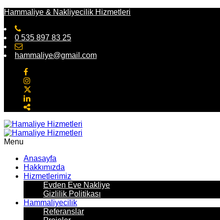
Hammaliye & Nakliyecilik Hizmetleri
0 535 897 83 25
hammaliye@gmail.com
Menu
Anasayfa
Hakkımızda
Hizmetlerimiz
Evden Eve Nakliye
Gizlilik Politikası
Hammaliyecilik
Referanslar